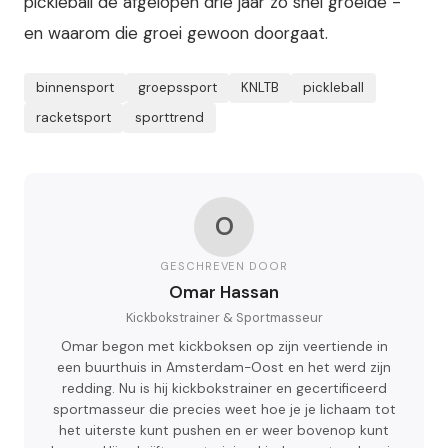
pickleball de afgelopen drie jaar zo snel groeide -
en waarom die groei gewoon doorgaat.
binnensport
groepssport
KNLTB
pickleball
racketsport
sporttrend
O
GESCHREVEN DOOR
Omar Hassan
Kickbokstrainer & Sportmasseur
Omar begon met kickboksen op zijn veertiende in
een buurthuis in Amsterdam-Oost en het werd zijn
redding. Nu is hij kickbokstrainer en gecertificeerd
sportmasseur die precies weet hoe je je lichaam tot
het uiterste kunt pushen en er weer bovenop kunt