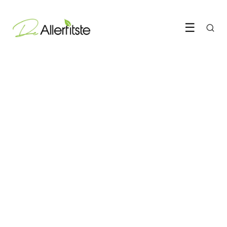
☰
TRAINING & SPORT
Waarom Nederland gek
wordt op pickleball
13 June 2026
·
5 min leestijd