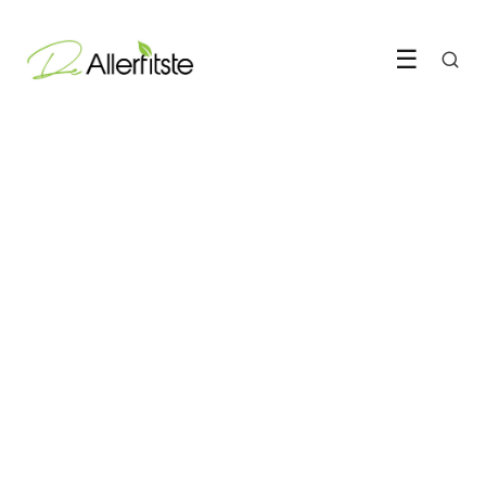
☰
GEZONDHEID & VERZEKERING
Verkoop je eigen gezonde
artikelen online en maak er
een succesvolle reis van
5 October 2022
·
3 min leestijd