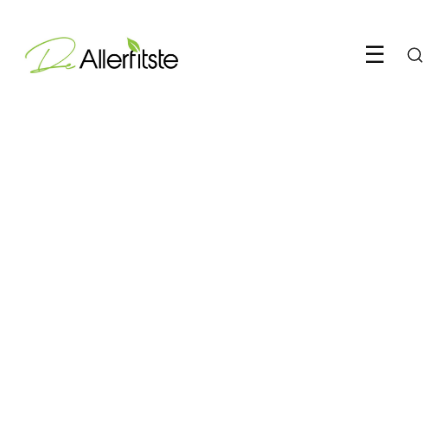
☰
VOEDING & SUPPLEMENTEN
Waarom sporters massaal
ashwagandha zijn gaan
slikken
11 June 2026
·
6 min leestijd